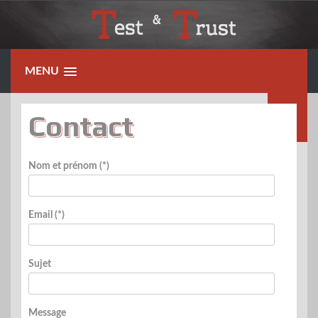
Skip
to
content
MENU
Contact
Nom et prénom (*)
Email (*)
Sujet
Message