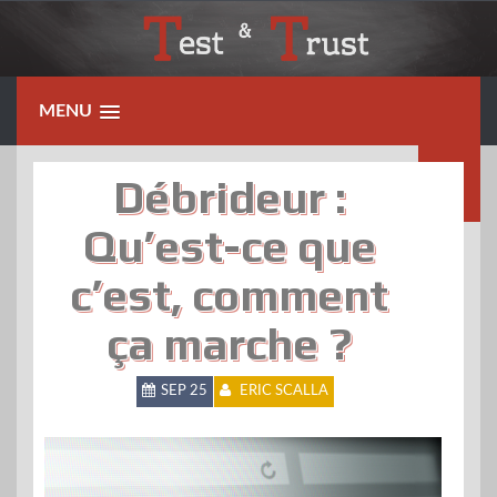
Skip
to
content
MENU
Débrideur :
Qu’est-ce que
c’est, comment
ça marche ?
SEP 25
ERIC SCALLA