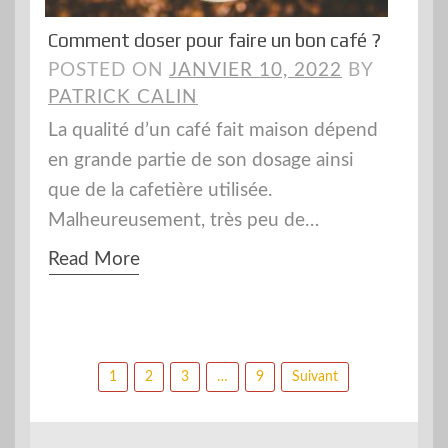
Comment doser pour faire un bon café ?
POSTED ON
JANVIER 10, 2022
BY
PATRICK CALIN
La qualité d’un café fait maison dépend
en grande partie de son dosage ainsi
que de la cafetière utilisée.
Malheureusement, très peu de…
Read More
Pagination
1
2
3
…
9
Suivant
des
publications