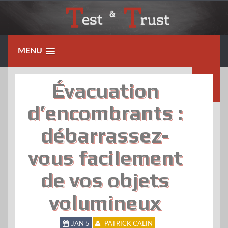
Skip
to
content
MENU
Évacuation
d’encombrants :
débarrassez-
vous facilement
de vos objets
volumineux
JAN 5
PATRICK CALIN