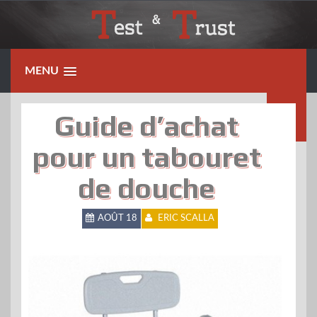
Skip
to
content
MENU
Guide d’achat
pour un tabouret
de douche
AOÛT 18
ERIC SCALLA