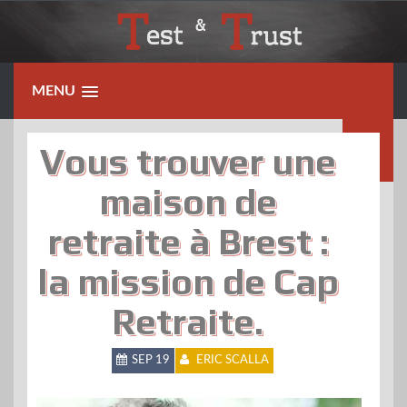
Skip
to
content
MENU
Vous trouver une
maison de
retraite à Brest :
la mission de Cap
Retraite.
SEP 19
ERIC SCALLA