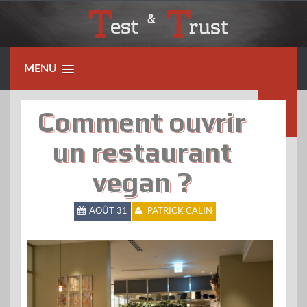
Skip
to
content
MENU
Comment ouvrir
un restaurant
vegan ?
AOÛT 31
PATRICK CALIN