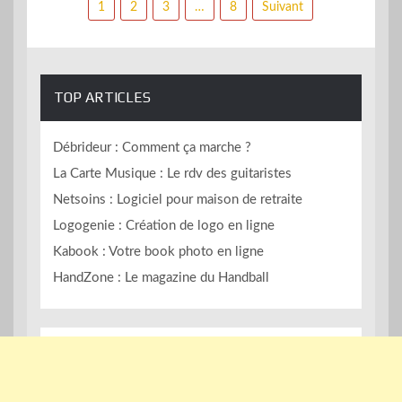
Pagination
1
2
3
…
8
Suivant
des
publications
TOP ARTICLES
Débrideur : Comment ça marche ?
La Carte Musique : Le rdv des guitaristes
Netsoins : Logiciel pour maison de retraite
Logogenie : Création de logo en ligne
Kabook : Votre book photo en ligne
HandZone : Le magazine du Handball