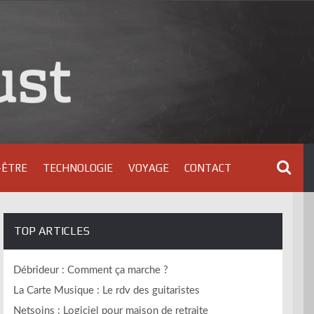
-ÊTRE
TECHNOLOGIE
VOYAGE
CONTACT
TOP ARTICLES
Débrideur : Comment ça marche ?
La Carte Musique : Le rdv des guitaristes
Netsoins : Logiciel pour maison de retraite