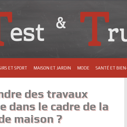
SIRS ET SPORT
MAISON ET JARDIN
MODE
SANTÉ ET BIEN
ndre des travaux
e dans le cadre de la
de maison ?