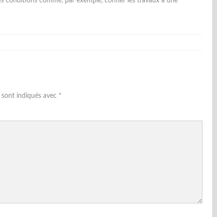
ines conditions comme, par exemple, confier les travaux à une
s sont indiqués avec
*