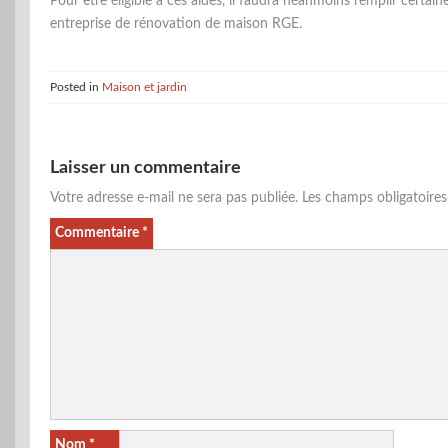
Pour être éligible à ces aides, il faudra néanmoins remplir certa
entreprise de rénovation de maison RGE.
Posted in
Maison et jardin
Laisser un commentaire
Votre adresse e-mail ne sera pas publiée.
Les champs obligatoire
Commentaire
*
Nom
*