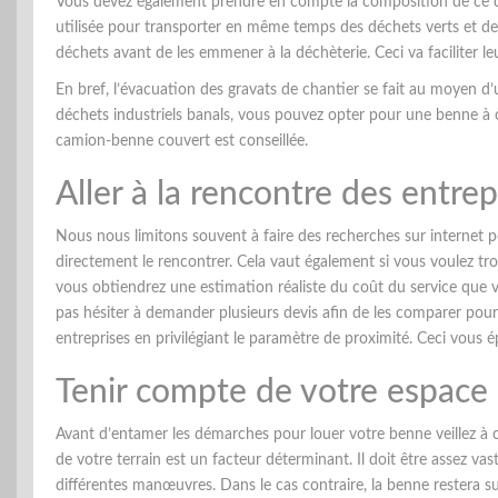
Vous devez également prendre en compte la composition de ce q
utilisée pour transporter en même temps des déchets verts et des
déchets avant de les emmener à la déchèterie. Ceci va faciliter leu
En bref, l’évacuation des gravats de chantier se fait au moyen d
déchets industriels banals, vous pouvez opter pour une benne à or
camion-benne couvert est conseillée.
Aller à la rencontre des entre
Nous nous limitons souvent à faire des recherches sur internet pour
directement le rencontrer. Cela vaut également si vous voulez t
vous obtiendrez une estimation réaliste du coût du service que v
pas hésiter à demander plusieurs devis afin de les comparer pour 
entreprises en privilégiant le paramètre de proximité. Ceci vous 
Tenir compte de votre espace
Avant d’entamer les démarches pour louer votre benne veillez à ce 
de votre terrain est un facteur déterminant. Il doit être assez v
différentes manœuvres. Dans le cas contraire, la benne restera su