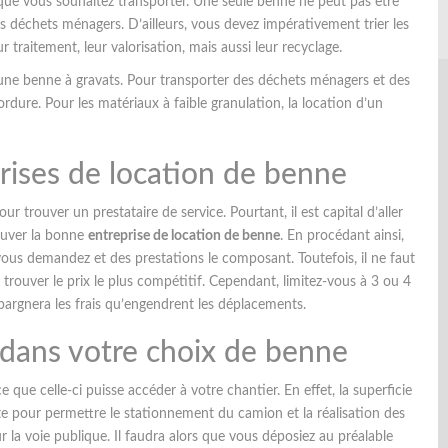
ue vous souhaitez transporter. Une seule benne ne peut pas être
 déchets ménagers. D’ailleurs, vous devez impérativement trier les
r traitement, leur valorisation, mais aussi leur recyclage.
’une benne à gravats. Pour transporter des déchets ménagers et des
dure. Pour les matériaux à faible granulation, la location d’un
prises de location de benne
 trouver un prestataire de service. Pourtant, il est capital d’aller
rouver la bonne
entreprise de location de benne
. En procédant ainsi,
ous demandez et des prestations le composant. Toutefois, il ne faut
trouver le prix le plus compétitif. Cependant, limitez-vous à 3 ou 4
épargnera les frais qu’engendrent les déplacements.
 dans votre choix de benne
que celle-ci puisse accéder à votre chantier. En effet, la superficie
aste pour permettre le stationnement du camion et la réalisation des
r la voie publique. Il faudra alors que vous déposiez au préalable