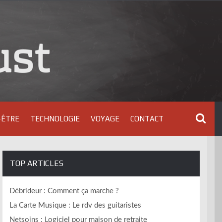
-ÊTRE
TECHNOLOGIE
VOYAGE
CONTACT
TOP ARTICLES
Débrideur : Comment ça marche ?
La Carte Musique : Le rdv des guitaristes
Netsoins : Logiciel pour maison de retraite