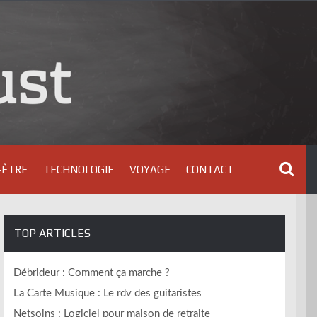
-ÊTRE
TECHNOLOGIE
VOYAGE
CONTACT
TOP ARTICLES
Débrideur : Comment ça marche ?
La Carte Musique : Le rdv des guitaristes
Netsoins : Logiciel pour maison de retraite