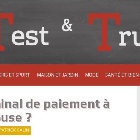
SIRS ET SPORT
MAISON ET JARDIN
MODE
SANTÉ ET BIEN
inal de paiement à
use ?
PATRICK CALIN