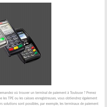
demandez où trouver un terminal de paiement à Toulouse ? Prenez
ue les TPE ou les caisses enregistreuses, vous obtiendrez également
rs solutions sont possibles, par exemple, les terminaux de paiement