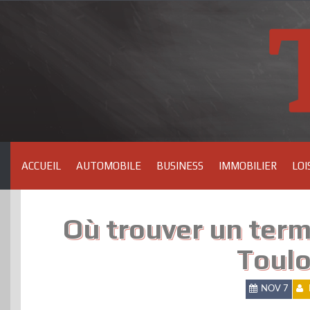
Skip
to
content
ACCUEIL
AUTOMOBILE
BUSINESS
IMMOBILIER
LOI
Où trouver un term
Toulo
NOV 7