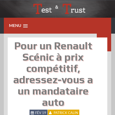
Skip
to
content
MENU
Pour un Renault
Scénic à prix
compétitif,
adressez-vous a
un mandataire
auto
FÉV 19
PATRICK CALIN