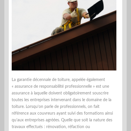
La garantie décennale de toiture, appelée également
« assurance de responsabilité professionnelle » est une
assurance à laquelle doivent obligatoirement souscrire
toutes les entreprises intervenant dans le domaine de la
toiture. Lorsqu’on parle de professionnels, on fait
référence aux couvreurs ayant suivi des formations ainsi
qu’aux entreprises agréées. Quelle que soit la nature des
travaux effectués : rénovation, réfaction ou