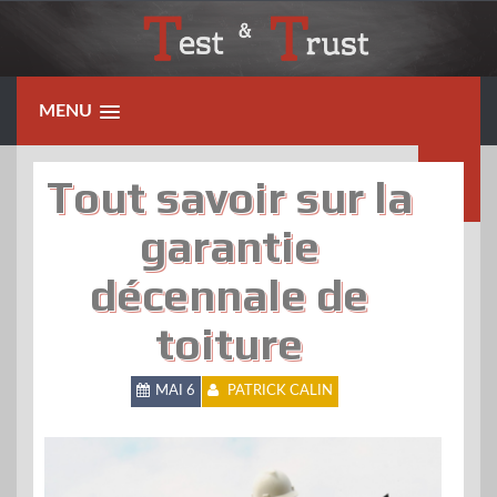
Skip
to
content
MENU
Tout savoir sur la
garantie
décennale de
toiture
MAI 6
PATRICK CALIN