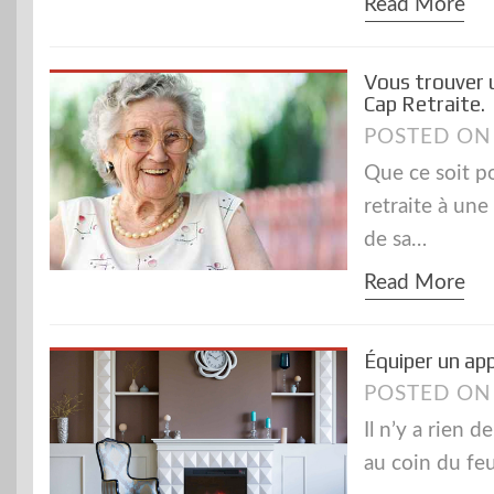
Read More
Vous trouver u
Cap Retraite.
POSTED O
Que ce soit p
retraite à une
de sa…
Read More
Équiper un ap
POSTED O
Il n’y a rien d
au coin du fe