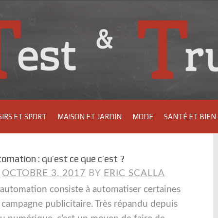
SIRS ET SPORT
MAISON ET JARDIN
MODE
SANTÉ ET BIEN
omation : qu’est ce que c’est ?
N
OCTOBRE 3, 2017
BY
ERIC SCALLA
automation consiste à automatiser certaines
 campagne publicitaire. Très répandu depuis