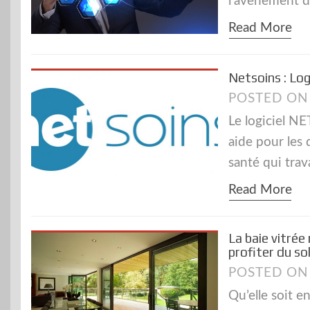
l’avènement d
Read More
Netsoins : Lo
POSTED O
Le logiciel N
aide pour les 
santé qui tra
Read More
La baie vitré
profiter du sol
POSTED O
Qu’elle soit e