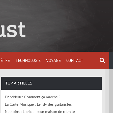
-ÊTRE
TECHNOLOGIE
VOYAGE
CONTACT
TOP ARTICLES
Débrideur : Comment ça marche ?
La Carte Musique : Le rdv des guitaristes
Netsoins : Logiciel pour maison de retraite