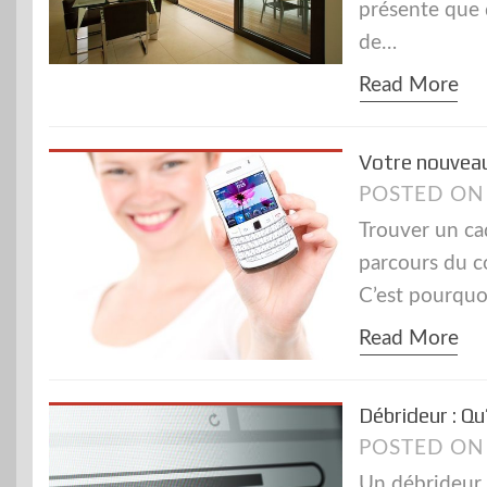
présente que d
de…
Read More
Votre nouveau 
POSTED O
Trouver un ca
parcours du c
C’est pourquo
Read More
Débrideur : Q
POSTED O
Un débrideur 