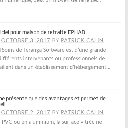
u numérique, c’est un moyen de faire de…
giciel pour maison de retraite EPHAD
N
OCTOBRE 3, 2017
BY
PATRICK CALIN
ETSoins de Teranga Software est d’une grande
différents intervenants ou professionnels de
vaillent dans un établissement d’hébergement…
e ne présente que des avantages et permet de
eil
N
OCTOBRE 2, 2017
BY
PATRICK CALIN
n PVC ou en aluminium, la surface vitrée ne