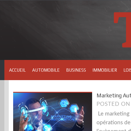
Skip
to
content
ACCUEIL
AUTOMOBILE
BUSINESS
IMMOBILIER
LOI
Marketing Aut
POSTED O
Le marketing 
opérations de