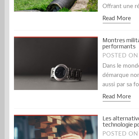
Offrant une r
Read More
Montres milit
performants
POSTED O
Dans le mond
démarque non 
aussi par sa f
Read More
Les alternativ
technologie p
POSTED O