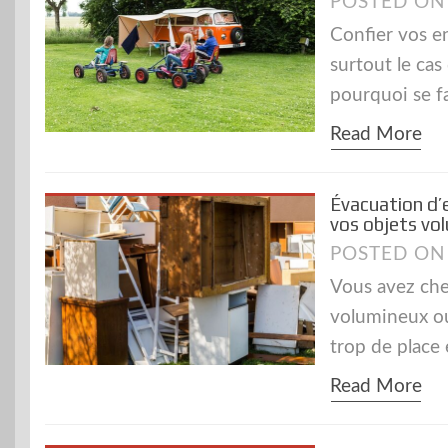
POSTED O
Confier vos en
surtout le cas
pourquoi se f
Read More
Évacuation d’
vos objets vo
POSTED O
Vous avez che
volumineux o
trop de place
Read More