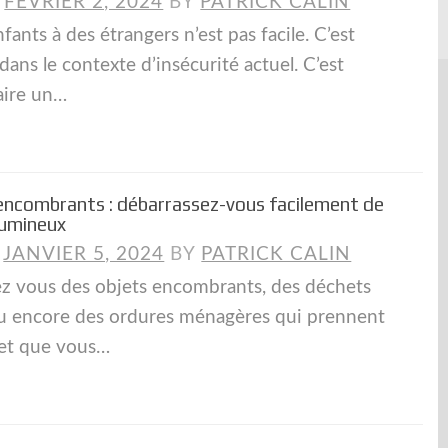
N
FÉVRIER 2, 2024
BY
PATRICK CALIN
fants à des étrangers n’est pas facile. C’est
 dans le contexte d’insécurité actuel. C’est
aire un…
encombrants : débarrassez-vous facilement de
lumineux
N
JANVIER 5, 2024
BY
PATRICK CALIN
z vous des objets encombrants, des déchets
u encore des ordures ménagères qui prennent
 et que vous…