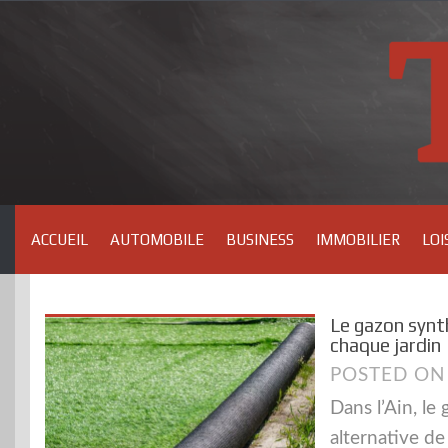
Skip
to
content
ACCUEIL
AUTOMOBILE
BUSINESS
IMMOBILIER
LOI
Le gazon synth
chaque jardin
POSTED O
Dans l’Ain, l
alternative de