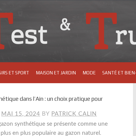
SIRS ET SPORT
MAISON ET JARDIN
MODE
SANTÉ ET BIEN
étique dans l’Ain : un choix pratique pour
N
MAI 15, 2024
BY
PATRICK CALIN
e gazon synthétique se présente comme une
 plus en plus populaire au gazon naturel.