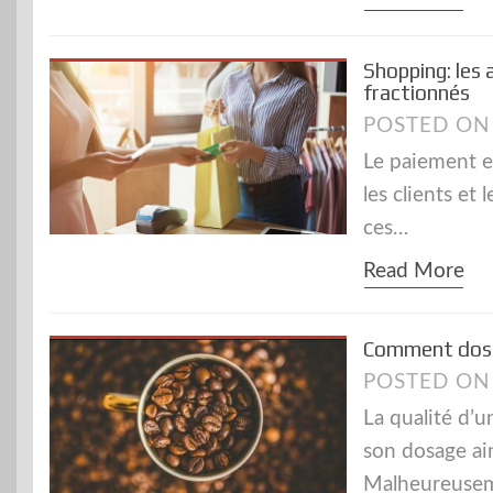
Shopping: les
fractionnés
POSTED O
Le paiement en
les clients et
ces…
Read More
Comment doser
POSTED O
La qualité d’
son dosage ain
Malheureusem