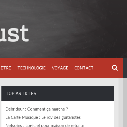
-ÊTRE
TECHNOLOGIE
VOYAGE
CONTACT
TOP ARTICLES
Débrideur : Comment ça marche ?
La Carte Musique : Le rdv des guitaristes
Netsoins : Logiciel pour maison de retraite