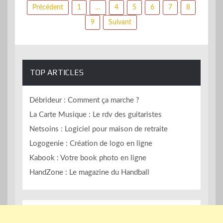
Pagination
Précédent
1
…
4
5
6
7
8
des
9
Suivant
publications
TOP ARTICLES
Débrideur : Comment ça marche ?
La Carte Musique : Le rdv des guitaristes
Netsoins : Logiciel pour maison de retraite
Logogenie : Création de logo en ligne
Kabook : Votre book photo en ligne
HandZone : Le magazine du Handball