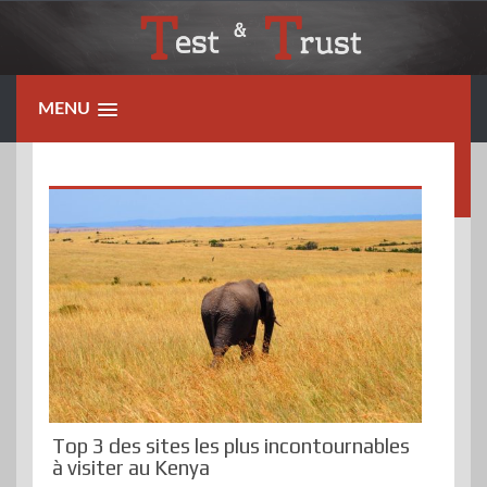
Skip
to
content
MENU
Top 3 des sites les plus incontournables
à visiter au Kenya