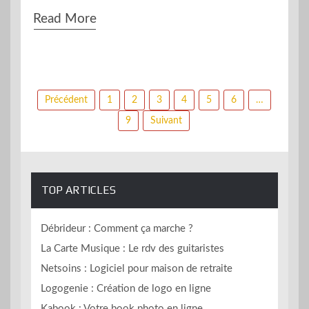
Read More
Pagination
Précédent
1
2
3
4
5
6
…
des
9
Suivant
publications
TOP ARTICLES
Débrideur : Comment ça marche ?
La Carte Musique : Le rdv des guitaristes
Netsoins : Logiciel pour maison de retraite
Logogenie : Création de logo en ligne
Kabook : Votre book photo en ligne